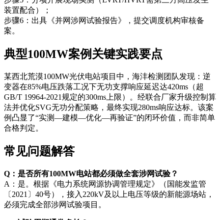
装置配合）；
步骤6：出具《并网涉网试验报告》，提交调度机构审核备
案。
典型100MW案例关键实践要点
某西北荒漠100MW光伏电站项目中，海沣检测团队发现：逆
变器在85%电压跌落工况下无功支撑响应延迟达420ms（超
GB/T 19964-2021规定的300ms上限）。经联合厂家升级控制算
法并优化SVG无功分配策略，最终实现280ms响应达标。该案
例凸显了“实测—建模—优化—再验证”的闭环价值，而非简单
合格判定。
常见问题解答
Q：是否所有100MW电站都必须做全套涉网试验？
A：是。根据《电力系统网源协调管理规定》（国能发监管
〔2021〕40号），接入220kV及以上电压等级的新能源场站，
必须完成全部涉网试验项目。