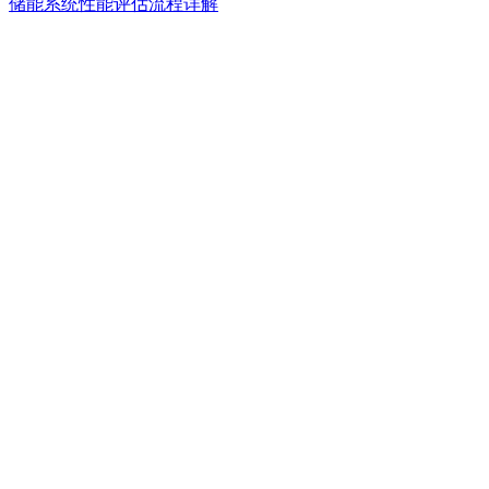
储能系统性能评估流程详解