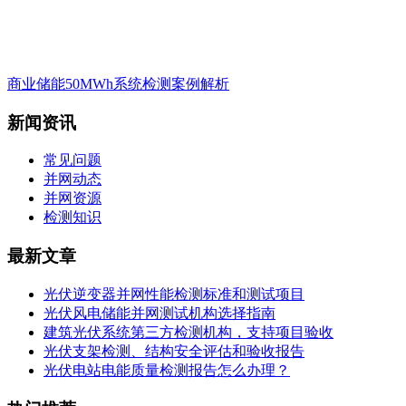
商业储能50MWh系统检测案例解析
新闻资讯
常见问题
并网动态
并网资源
检测知识
最新文章
光伏逆变器并网性能检测标准和测试项目
光伏风电储能并网测试机构选择指南
建筑光伏系统第三方检测机构，支持项目验收
光伏支架检测、结构安全评估和验收报告
光伏电站电能质量检测报告怎么办理？