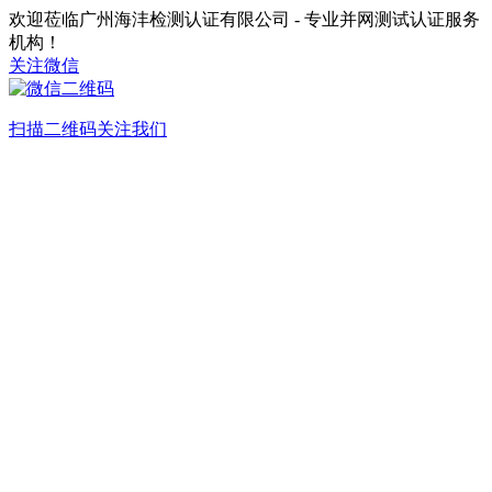
欢迎莅临广州海沣检测认证有限公司 - 专业并网测试认证服务
机构！
关注微信
扫描二维码关注我们