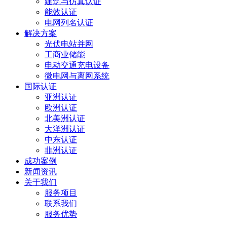
建筑与仿真认证
能效认证
电网列名认证
解决方案
光伏电站并网
工商业储能
电动交通充电设备
微电网与离网系统
国际认证
亚洲认证
欧洲认证
北美洲认证
大洋洲认证
中东认证
非洲认证
成功案例
新闻资讯
关于我们
服务项目
联系我们
服务优势