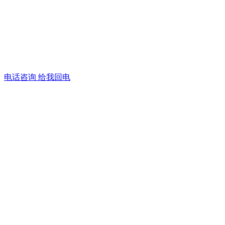
电话咨询
给我回电