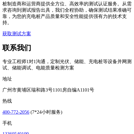
桩制造商和运营商提供全方位、高效率的测试认证服务。从需
求咨询到测试报告出具，我们全程协助，确保测试结果准确可
靠，为您的充电桩产品质量和安全性能提供强有力的技术支
持。
获取测试方案
联系我们
专业工程师1对1沟通，定制光伏、储能、充电桩等设备并网测
试、储能调试、电能质量检测方案
地址
广州市黄埔区瑞和路3号1101房自编A1101号
热线
400-772-2056
(7*24小时服务)
手机
13360540109