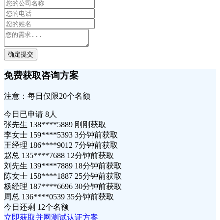
确定提交
免费获取咨询方案
注意：每日仅限20个名额
今日已申请
8人
张先生 138****5889 刚刚获取
李女士 159****5393 3分钟前获取
王经理 186****9012 7分钟前获取
赵总 135****7688 12分钟前获取
刘先生 139****7889 18分钟前获取
陈女士 158****1887 25分钟前获取
杨经理 187****6696 30分钟前获取
周总 136****0539 35分钟前获取
今日还剩
12个名额
立即获取并网测试认证方案