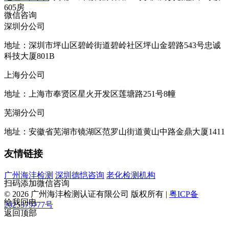
605房
微信咨询
深圳分公司
地址：深圳市坪山区碧岭街道碧岭社区坪山金碧路543号忠诚
科技大厦801B
上海分公司
地址：上海市奉贤区星火开发区莲塘路251号8幢
芜湖分公司
地址：安徽省芜湖市镜湖区范罗山街道黄山中路金鼎大厦1411
友情链接
广州海沣检测
深圳德恺咨询
老化检测机构
扫码添加微信咨询
© 2026 广州海沣检测认证有限公司 版权所有 |
粤ICP备
给我回电
2025379777号
返回顶部