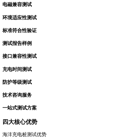
电磁兼容测试
环境适应性测试
标准符合性验证
测试报告样例
接口兼容性测试
充电时间测试
防护等级测试
技术咨询服务
一站式测试方案
四大核心优势
海沣充电桩测试优势