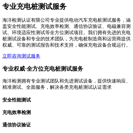
专业充电桩测试服务
海沣检测认证有限公司专业提供电动汽车充电桩测试服务，涵
盖安全性能测试、充电效率检测、通信协议验证、电磁兼容测
试、环境适应性测试等全方位测试项目。我们拥有先进的充电
桩测试设备和专业的技术团队，为充电桩制造商和运营商提供
权威、可靠的测试报告和技术支持，确保充电设备合规运行。
立即咨询测试服务
专业权威·全方位充电桩测试服务
海沣检测拥有专业测试团队和先进测试设备，提供快速响应、
精准测试、全面服务，解决各类充电桩测试认证需求
安全性能测试
充电效率检测
通信协议验证