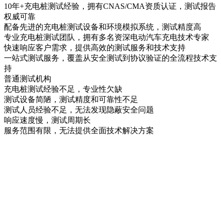
10年+充电桩测试经验，拥有CNAS/CMA资质认证，测试报告
权威可靠
配备先进的充电桩测试设备和环境模拟系统，测试精度高
专业充电桩测试团队，拥有多名资深电动汽车充电技术专家
快速响应客户需求，提供高效的测试服务和技术支持
一站式测试服务，覆盖从安全测试到协议验证的全流程技术支
持
普通测试机构
充电桩测试经验不足，专业性欠缺
测试设备简陋，测试精度和可靠性不足
测试人员经验不足，无法发现隐蔽安全问题
响应速度慢，测试周期长
服务范围有限，无法提供全面技术解决方案