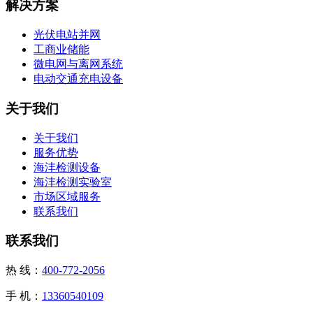
解决方案
光伏电站并网
工商业储能
微电网与离网系统
电动交通充电设备
关于我们
关于我们
服务优势
海沣检测设备
海沣检测实验室
市场区域服务
联系我们
联系我们
热 线：
400-772-2056
手 机：
13360540109