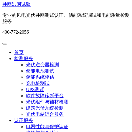
并网涉网试验
专业的风电光伏并网测试认证、储能系统调试和电能质量检测
服务
400-772-2056
首页
检测服务
光伏逆变器检测
储能电池测试
储能系统评估
充电桩测试
UPS测试
软件故障诊断平台
光伏组件与辅材检测
建筑光伏系统检测
光伏电站综合服务
认证服务
电网性能与保护认证