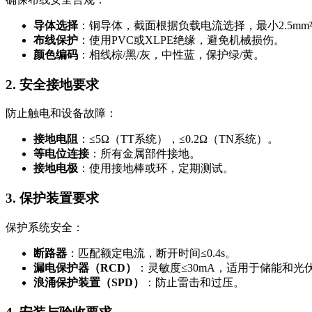
导体选择
：铜导体，截面根据负载电流选择，最小2.5mm
布线保护
：使用PVC或XLPE绝缘，避免机械损伤。
颜色编码
：相线棕/黑/灰，中性蓝，保护绿/黄。
2. 安全接地要求
防止触电和设备故障：
接地电阻
：≤5Ω（TT系统），≤0.2Ω（TN系统）。
等电位连接
：所有金属部件接地。
接地电极
：使用接地棒或环，定期测试。
3. 保护装置要求
保护系统安全：
断路器
：匹配额定电流，断开时间≤0.4s。
漏电保护器（RCD）
：灵敏度≤30mA，适用于储能和光
浪涌保护装置（SPD）
：防止雷击和过压。