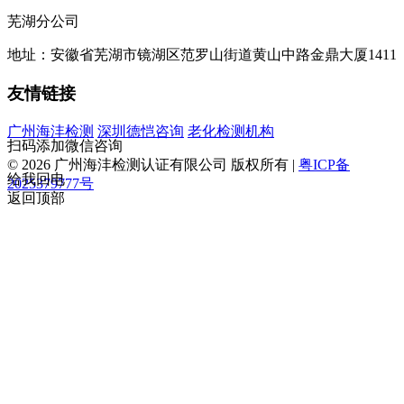
芜湖分公司
地址：安徽省芜湖市镜湖区范罗山街道黄山中路金鼎大厦1411
友情链接
广州海沣检测
深圳德恺咨询
老化检测机构
扫码添加微信咨询
© 2026 广州海沣检测认证有限公司 版权所有 |
粤ICP备
给我回电
2025379777号
返回顶部