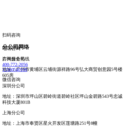
扫码咨询
分公司网络
电话咨询
咨询服务热线
广州分公司
400-772-2056
地址：广州市黄埔区云埔街源祥路96号弘大商贸创意园5号楼
13360540109
605房
微信咨询
深圳分公司
地址：深圳市坪山区碧岭街道碧岭社区坪山金碧路543号忠诚
科技大厦801B
上海分公司
地址：上海市奉贤区星火开发区莲塘路251号8幢