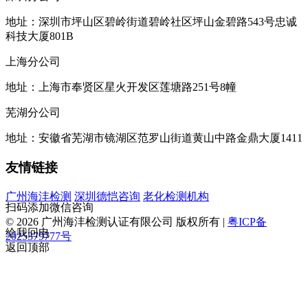
地址：深圳市坪山区碧岭街道碧岭社区坪山金碧路543号忠诚
科技大厦801B
上海分公司
地址：上海市奉贤区星火开发区莲塘路251号8幢
芜湖分公司
地址：安徽省芜湖市镜湖区范罗山街道黄山中路金鼎大厦1411
友情链接
广州海沣检测
深圳德恺咨询
老化检测机构
扫码添加微信咨询
© 2026 广州海沣检测认证有限公司 版权所有 |
粤ICP备
给我回电
2025379777号
返回顶部