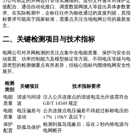
力公司制定的并网运行管理实施细则。这些文件通常对保护定
值配合、通信自动化接口、调度数据网接入等提出具体参数要
求。在实际检测中，企标往往作为验收通过的直接判据，其指
标要求可能高于国家标准，需重点关注当地电网公司的最新发
文。
二、关键检测项目与技术指标
电网公司对并网检测的关注点集中在电能质量、保护与安全自
动装置、功率控制能力及模型验证等方面。不同电压等级与电
源类型的检测侧重点有所差异，但核心指标均围绕电网安全性
展开。
检测
关键项目
技术指标要求
类别
电能
谐波与间谐
注入公共连接点的谐波电流允许值需符合
质量
波
GB/T 14549 规定
电能
电压偏差与
公共连接点电压偏差不得超过标称电压的
质量
波动
±7%（10kV 及以下）
保护
检测到孤岛现象后，应在 2 秒内将电源与
防孤岛保护
配置
电网断开