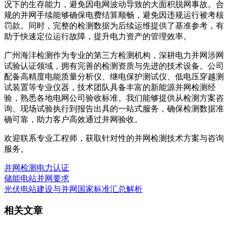
况下的生存能力，避免因电网波动导致的大面积脱网事故。合
规的并网手续能够确保电费结算顺畅，避免因违规运行被考核
罚款。同时，完整的检测数据为后续运维提供了基准参考，有
助于快速定位运行故障，提升电力资产的管理效率。
广州海沣检测作为专业的第三方检测机构，深耕电力并网涉网
试验认证领域，拥有完善的检测资质与先进的技术设备。公司
配备高精度电能质量分析仪、继电保护测试仪、低电压穿越测
试装置等专业仪器，技术团队具备丰富的新能源并网检测经
验，熟悉各地电网公司验收标准。我们能够提供从检测方案咨
询、现场试验执行到报告出具的一站式服务，确保检测数据准
确可靠，助力客户高效通过并网验收。
欢迎联系专业工程师，获取针对性的并网检测技术方案与咨询
服务。
并网检测
电力认证
储能电站并网要求
光伏电站建设与并网国家标准汇总解析
相关文章