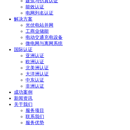
建筑与仿真认证
能效认证
电网列名认证
解决方案
光伏电站并网
工商业储能
电动交通充电设备
微电网与离网系统
国际认证
亚洲认证
欧洲认证
北美洲认证
大洋洲认证
中东认证
非洲认证
成功案例
新闻资讯
关于我们
服务项目
联系我们
服务优势