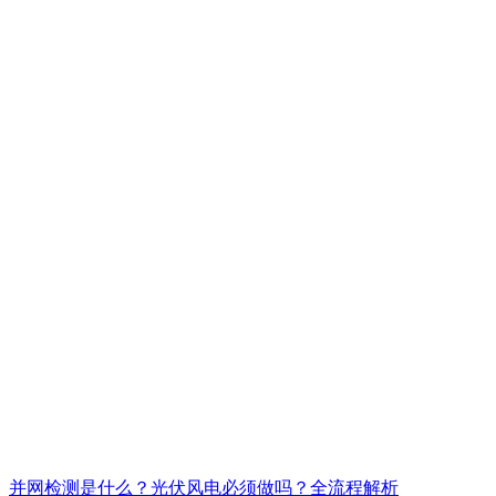
并网检测是什么？光伏风电必须做吗？全流程解析