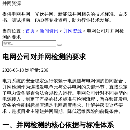
并网资源
提供电网并网、光伏并网、新能源并网相关的技术标准、白皮
书、测试指南、FAQ等专业资料，助力行业技术发展。
当前位置：
首页
>
新闻资讯
>
并网资源
>
电网公司对并网检
测的要求
电网公司对并网检测的要求
2026-05-18
浏览量: 236
电力系统的安全稳定运行依赖于电源侧与电网侧的协同配合，
并网检测作为连接发电单元与公共电网的关键环节，直接决定
了电力设备能否合法合规投入运行。电网公司针对不同类型的
电源接入，制定了严格的技术标准与检测流程，旨在验证发电
设备的性能指标是否满足电网调度需求。理解并落实这些要
求，是项目业主缩短并网周期、降低运维风险的前提条件。
一、并网检测的核心依据与标准体系