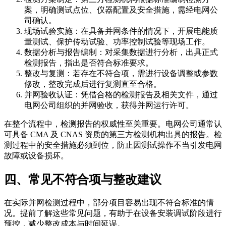
案，明确测试点位、仪器配置及安全措施，需经电网公
司确认。
现场试验实施：在具备并网条件的情况下，开展电能质
量测试、保护传动试验、功率控制试验等现场工作。
数据分析与报告编制：对采集数据进行分析，出具正式
检测报告，指出是否符合标准要求。
整改与复测：若存在不符合项，需进行设备调整或参数
修改，整改完成后进行复测直至合格。
并网验收认证：凭借合格的检测报告及相关文件，通过
电网公司组织的并网验收，获得并网运行许可。
在整个流程中，检测报告的权威性至关重要。电网公司通常认
可具备 CMA 及 CNAS 资质的第三方检测机构出具的报告。检
测过程中的安全措施必须到位，防止因测试操作不当引发电网
故障或设备损坏。
四、常见不符合项与整改建议
在实际并网检测过程中，部分项目容易出现不符合标准的情
况。提前了解这些常见问题，有助于在设备安装调试阶段进行
预控，减少整改成本与时间延误。