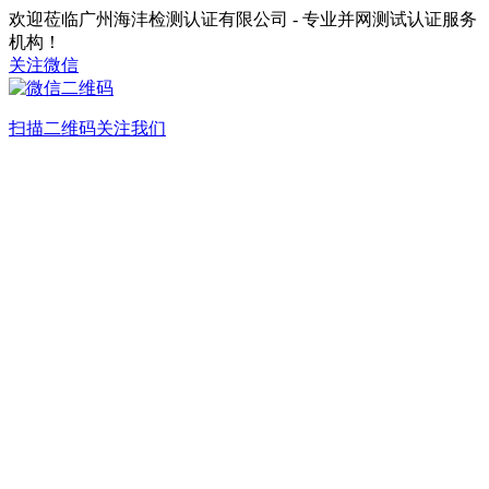
欢迎莅临广州海沣检测认证有限公司 - 专业并网测试认证服务
机构！
关注微信
扫描二维码关注我们