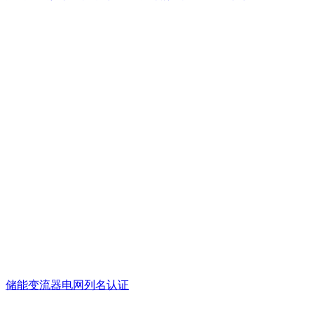
储能变流器电网列名认证