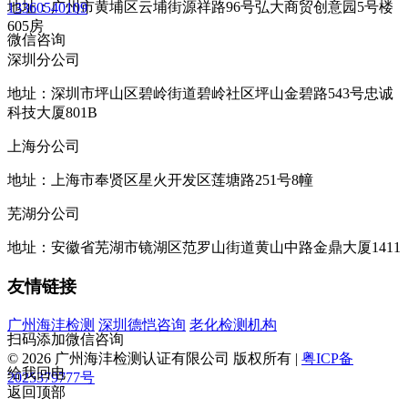
地址：广州市黄埔区云埔街源祥路96号弘大商贸创意园5号楼
13360540109
605房
微信咨询
深圳分公司
地址：深圳市坪山区碧岭街道碧岭社区坪山金碧路543号忠诚
科技大厦801B
上海分公司
地址：上海市奉贤区星火开发区莲塘路251号8幢
芜湖分公司
地址：安徽省芜湖市镜湖区范罗山街道黄山中路金鼎大厦1411
友情链接
广州海沣检测
深圳德恺咨询
老化检测机构
扫码添加微信咨询
© 2026 广州海沣检测认证有限公司 版权所有 |
粤ICP备
给我回电
2025379777号
返回顶部