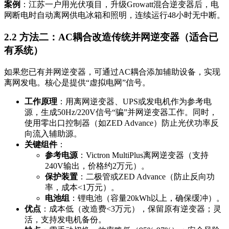
案例
：江苏一户用光伏项目，升级Growatt混合逆变器后，电
网断电时自动离网供电冰箱和照明，连续运行48小时无中断。
2.2 方法二：AC耦合改造传统并网逆变器（适合已
有系统）
如果您已有并网逆变器，可通过AC耦合添加辅助设备，实现
离网发电。核心是提供“虚拟电网”信号。
工作原理
：用离网逆变器、UPS或发电机作为参考电
源，生成50Hz/220V信号“骗”并网逆变器工作。同时，
使用零出口控制器（如ZED Advance）防止光伏功率反
向流入辅助源。
关键组件
：
参考电源
：Victron MultiPlus离网逆变器（支持
240V输出，价格约2万元）。
保护装置
：二极管或ZED Advance（防止反向功
率，成本<1万元）。
电池组
：锂电池（容量20kWh以上，确保缓冲）。
优点
：成本低（改造费<3万元），保留原有逆变器；灵
活，支持发电机备份。