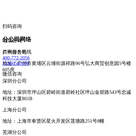
扫码咨询
分公司网络
电话咨询
咨询服务热线
广州分公司
400-772-2056
地址：广州市黄埔区云埔街源祥路96号弘大商贸创意园5号楼
13360540109
605房
微信咨询
深圳分公司
地址：深圳市坪山区碧岭街道碧岭社区坪山金碧路543号忠诚
科技大厦801B
上海分公司
地址：上海市奉贤区星火开发区莲塘路251号8幢
芜湖分公司