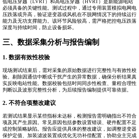
低电压穿越（LVRT）和高电压穿越（HVRT）是新能源电站
必须具备的关键性能。测试过程中，通过专用装置模拟电网电
压跌落或升高，验证逆变器或风机在不脱网情况下的持续运行
能力及无功支撑能力。该环节风险较高，需严格把控电压跌落
深度与持续时间，防止设备损坏。
三、数据采集分析与报告编制
1. 数据有效性校验
现场测试结束后，需对采集的原始数据进行完整性与有效性校
验。剔除因通信中断或干扰产生的异常数据，确保分析结果真
实反映电站性能。数据校验包括时间同步性检查、量程合理性
判断以及波形完整性分析，为后续报告编制提供可靠依据。
2. 不符合项整改建议
若测试结果显示某些指标未达标，检测报告需明确指出不符合
项及其产生原因。常见原因包括参数设置错误、硬件配置不足
或控制策略缺陷。报告应提供具体的整改建议，如调整逆变器
保护定值、加装滤波装置或优化无功补偿配置，协助业主完成