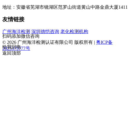
地址：安徽省芜湖市镜湖区范罗山街道黄山中路金鼎大厦1411
友情链接
广州海沣检测
深圳德恺咨询
老化检测机构
扫码添加微信咨询
© 2026 广州海沣检测认证有限公司 版权所有 |
粤ICP备
给我回电
2025379777号
返回顶部