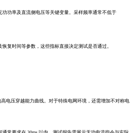
无功功率及直流侧电压等关键变量。采样频率通常不低于
及恢复时间等参数，这些指标直接决定测试是否通过。
制完整的高电压穿越能力曲线。对于特殊电网环境，还需增加不对称电
常要求在 30ms 以内。测试报告需展示无功电流指令与实际