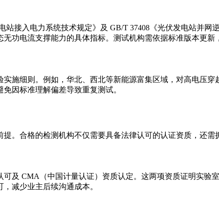
伏发电站接入电力系统技术规定》及 GB/T 37408《光伏发电
态无功电流支撑能力的具体指标。测试机构需依据标准版本更新
验实施细则。例如，华北、西北等新能源富集区域，对高电压穿
避免因标准理解偏差导致重复测试。
前提。合格的检测机构不仅需要具备法律认可的认证资质，还需
）认可及 CMA（中国计量认证）资质认定。这两项资质证明实
可，减少业主后续沟通成本。