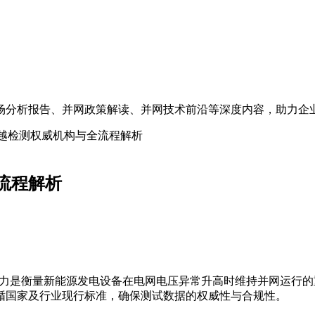
场分析报告、并网政策解读、并网技术前沿等深度内容，助力企
越检测权威机构与全流程解析
流程解析
ugh, HVRT）能力是衡量新能源发电设备在电网电压异常升高时维
循国家及行业现行标准，确保测试数据的权威性与合规性。