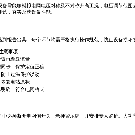
能够模拟电网电压对称及不对称升高工况，电压调节范围应覆盖 1.
测试，真实反映设备性能。
验到报告出具，每个环节均需严格执行操作规范，防止设备损坏
注意事项
检查电缆载流量
据同步，保护定值正确
，防止过温保护误动
，恢复电站原状
论明确，符合电网格式
程中必须断开电网侧开关，悬挂警示牌，并安排专人监护。大功