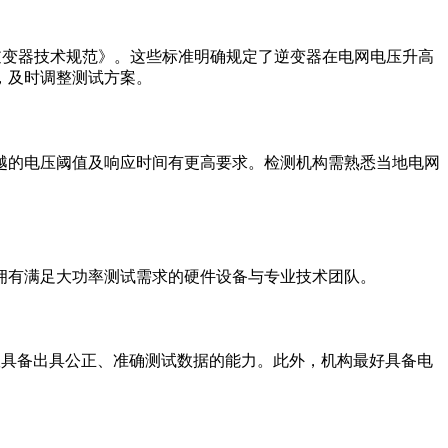
站并网逆变器技术规范》。这些标准明确规定了逆变器在电网电压升高
，及时调整测试方案。
越的电压阈值及响应时间有更高要求。检测机构需熟悉当地电网
拥有满足大功率测试需求的硬件设备与专业技术团队。
验室具备出具公正、准确测试数据的能力。此外，机构最好具备电