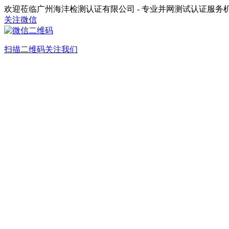
欢迎莅临广州海沣检测认证有限公司 - 专业并网测试认证服务
关注微信
扫描二维码关注我们