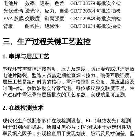
电池片
效率、隐裂、色差
GB/T 38579
每批次全检
光伏玻璃
透光率、应力、自爆
GB/T 30984
每批次抽检
EVA 胶膜
交联度、剥离强度
GB/T 29848
每批次抽检
背板
耐候性、绝缘性
GB/T 31034
每批次抽检
三、生产过程关键工艺监控
1. 串焊与层压工艺
串焊环节需监控焊接温度、压力及速度，防止虚焊或过焊导致
电池片隐裂。监造人员需定期检查焊带拉力，确保互联强度。
层压工艺是组件封装的核心，需严格控制真空度、层压温度及
时间曲线。参数波动会导致气泡、移位或胶膜交联度不足。生
产过程中需记录每层压批次的工艺参数，实现质量可追溯。
2. 在线检测技术
现代化生产线配备多种在线检测设备。EL（电致发光）检测
用于识别内部隐裂、断栅及黑心片；IV 测试用于标定组件功
率及填充因子；外观检查用于发现划伤、脏污及尺寸偏差。监