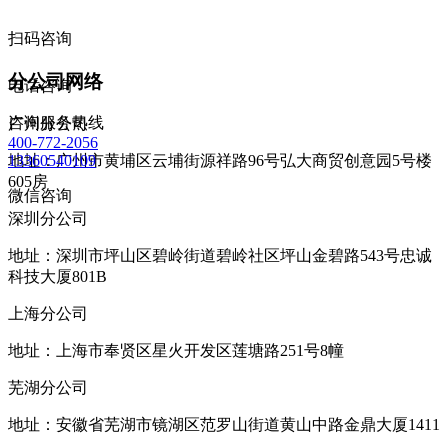
扫码咨询
分公司网络
电话咨询
咨询服务热线
广州分公司
400-772-2056
地址：广州市黄埔区云埔街源祥路96号弘大商贸创意园5号楼
13360540109
605房
微信咨询
深圳分公司
地址：深圳市坪山区碧岭街道碧岭社区坪山金碧路543号忠诚
科技大厦801B
上海分公司
地址：上海市奉贤区星火开发区莲塘路251号8幢
芜湖分公司
地址：安徽省芜湖市镜湖区范罗山街道黄山中路金鼎大厦1411