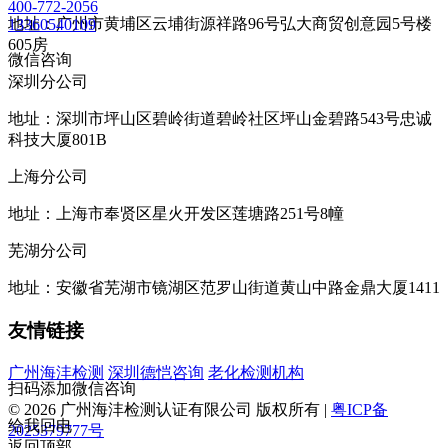
400-772-2056
地址：广州市黄埔区云埔街源祥路96号弘大商贸创意园5号楼
13360540109
605房
微信咨询
深圳分公司
地址：深圳市坪山区碧岭街道碧岭社区坪山金碧路543号忠诚
科技大厦801B
上海分公司
地址：上海市奉贤区星火开发区莲塘路251号8幢
芜湖分公司
地址：安徽省芜湖市镜湖区范罗山街道黄山中路金鼎大厦1411
友情链接
广州海沣检测
深圳德恺咨询
老化检测机构
扫码添加微信咨询
© 2026 广州海沣检测认证有限公司 版权所有 |
粤ICP备
给我回电
2025379777号
返回顶部