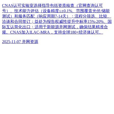
CNAS认可实验室选择指导包括资质核查（官网查询认可
号）、技术能力评估（设备精度≤±0.1%、范围覆盖光伏/储能
测试）和服务匹配（响应周期7-14天）；流程分筛选、比较、
洽谈和合同签订；益处为报告权威性提升中标率15%-20%、国
际互认简化出口；适用于新能源并网测试，确保结果精准合
规。CNAS加入ILAC-MRA，支持全球180+经济体认可。
2025-11-07
并网资源