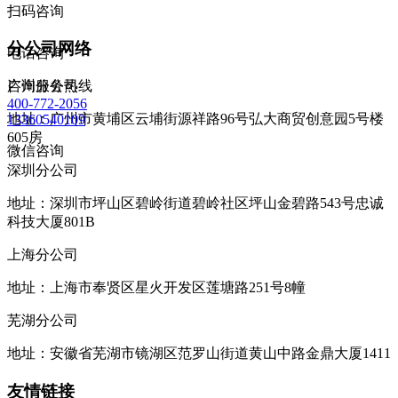
扫码咨询
分公司网络
电话咨询
咨询服务热线
广州分公司
400-772-2056
地址：广州市黄埔区云埔街源祥路96号弘大商贸创意园5号楼
13360540109
605房
微信咨询
深圳分公司
地址：深圳市坪山区碧岭街道碧岭社区坪山金碧路543号忠诚
科技大厦801B
上海分公司
地址：上海市奉贤区星火开发区莲塘路251号8幢
芜湖分公司
地址：安徽省芜湖市镜湖区范罗山街道黄山中路金鼎大厦1411
友情链接