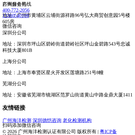
咨询服务热线
广州分公司
400-772-2056
地址：广州市黄埔区云埔街源祥路96号弘大商贸创意园5号楼
13360540109
605房
微信咨询
深圳分公司
地址：深圳市坪山区碧岭街道碧岭社区坪山金碧路543号忠诚
科技大厦801B
上海分公司
地址：上海市奉贤区星火开发区莲塘路251号8幢
芜湖分公司
地址：安徽省芜湖市镜湖区范罗山街道黄山中路金鼎大厦1411
友情链接
广州海沣检测
深圳德恺咨询
老化检测机构
扫码添加微信咨询
© 2026 广州海沣检测认证有限公司 版权所有 |
粤ICP备