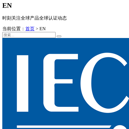
EN
时刻关注全球产品全球认证动态
当前位置：
首页
>
EN