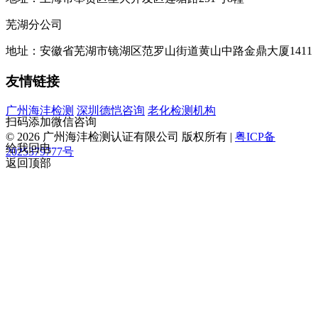
芜湖分公司
地址：安徽省芜湖市镜湖区范罗山街道黄山中路金鼎大厦1411
友情链接
广州海沣检测
深圳德恺咨询
老化检测机构
扫码添加微信咨询
© 2026 广州海沣检测认证有限公司 版权所有 |
粤ICP备
给我回电
2025379777号
返回顶部