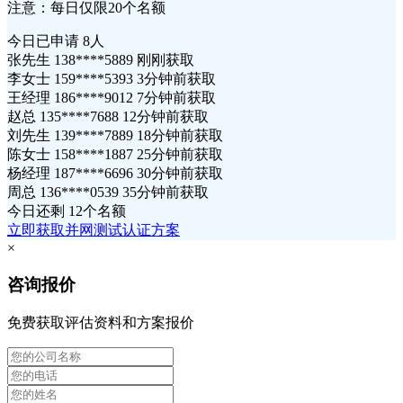
注意：每日仅限20个名额
今日已申请
8人
张先生 138****5889 刚刚获取
李女士 159****5393 3分钟前获取
王经理 186****9012 7分钟前获取
赵总 135****7688 12分钟前获取
刘先生 139****7889 18分钟前获取
陈女士 158****1887 25分钟前获取
杨经理 187****6696 30分钟前获取
周总 136****0539 35分钟前获取
今日还剩
12个名额
立即获取并网测试认证方案
×
咨询报价
免费获取评估资料和方案报价