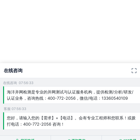
在线咨询
在线咨询 07:56:33
海沣并网检测是专业的并网测试与认证服务机构，提供检测/分析/研发/
认证业务，咨询热线：400-772-2056，微信/电话：13360540109
客服 07:56:33
您好，请输入您的【需求】+【电话】。会有专业工程师和您联系！或拨
打电话：400-772-2056 咨询！