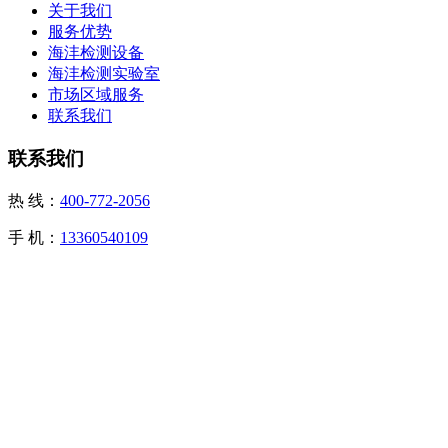
关于我们
服务优势
海沣检测设备
海沣检测实验室
市场区域服务
联系我们
联系我们
热 线：
400-772-2056
手 机：
13360540109