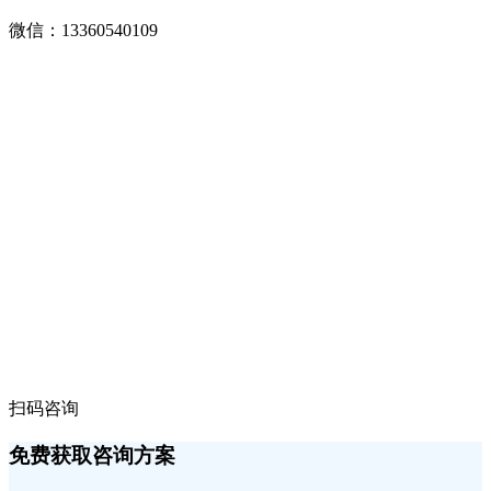
微信：13360540109
扫码咨询
免费获取咨询方案