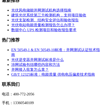
最新推荐
光伏风电储能并网测试机构选择指南
建筑光伏系统第三方检测机构，支持项目验收
光伏支架检测、结构安全评估和验收报告
光伏电站电能质量检测报告怎么办理？
数据中心 UPS 检测项目和验收报告要求
热门推荐
EN 50549-1 & EN 50549-10标准：并网测试认证技术指
南
光伏逆变器并网测试标准是什么
涉网试验包括哪些内容和方法
并网接入批复怎么拿？
GB/T 12325标准：电能质量 供电电压偏差技术指南
联系我们
电话：400-772-2056
手机：13360540109