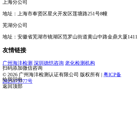
上海分公司
地址：上海市奉贤区星火开发区莲塘路251号8幢
芜湖分公司
地址：安徽省芜湖市镜湖区范罗山街道黄山中路金鼎大厦1411
友情链接
广州海沣检测
深圳德恺咨询
老化检测机构
扫码添加微信咨询
© 2026 广州海沣检测认证有限公司 版权所有 |
粤ICP备
给我回电
2025379777号
返回顶部