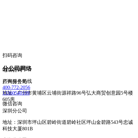
扫码咨询
分公司网络
电话咨询
咨询服务热线
广州分公司
400-772-2056
地址：广州市黄埔区云埔街源祥路96号弘大商贸创意园5号楼
13360540109
605房
微信咨询
深圳分公司
地址：深圳市坪山区碧岭街道碧岭社区坪山金碧路543号忠诚
科技大厦801B