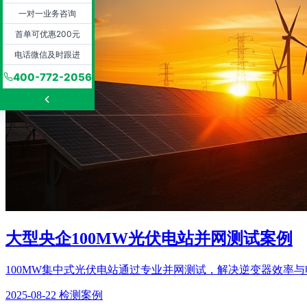
一对一业务咨询
首单可优惠200元
电话微信及时跟进
400-772-2056
大型央企100MW光伏电站并网测试案例
100MW集中式光伏电站通过专业并网测试，解决逆变器效率与
2025-08-22
检测案例