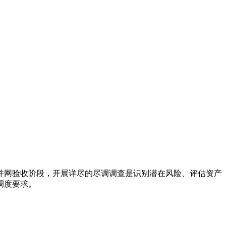
并网验收阶段，开展详尽的尽调调查是识别潜在风险、评估资产
调度要求。