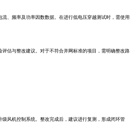
电流、频率及功率因数数据。在进行低电压穿越测试时，需使用
险评估与整改建议。对于不符合并网标准的项目，需明确整改路
升级风机控制系统。整改完成后，建议进行复测，形成闭环管