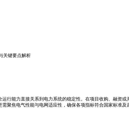
与关键要点解析
全运行能力直接关系到电力系统的稳定性。在项目收购、融资或
更需聚焦电气性能与电网适应性，确保各项指标符合国家标准及