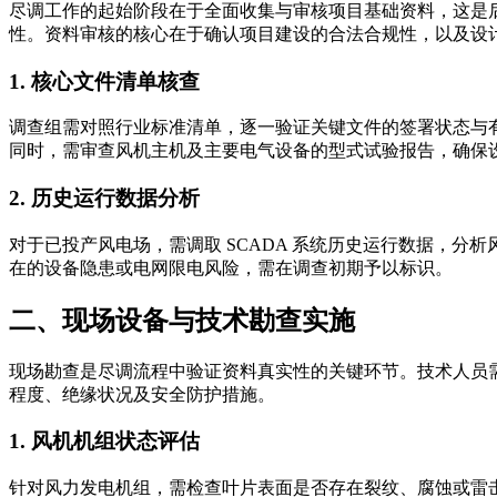
尽调工作的起始阶段在于全面收集与审核项目基础资料，这是
性。资料审核的核心在于确认项目建设的合法合规性，以及设
1. 核心文件清单核查
调查组需对照行业标准清单，逐一验证关键文件的签署状态与
同时，需审查风机主机及主要电气设备的型式试验报告，确保
2. 历史运行数据分析
对于已投产风电场，需调取 SCADA 系统历史运行数据，
在的设备隐患或电网限电风险，需在调查初期予以标识。
二、现场设备与技术勘查实施
现场勘查是尽调流程中验证资料真实性的关键环节。技术人员
程度、绝缘状况及安全防护措施。
1. 风机机组状态评估
针对风力发电机组，需检查叶片表面是否存在裂纹、腐蚀或雷