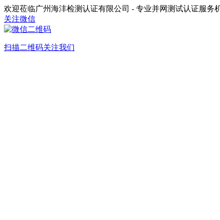
欢迎莅临广州海沣检测认证有限公司 - 专业并网测试认证服务
关注微信
扫描二维码关注我们