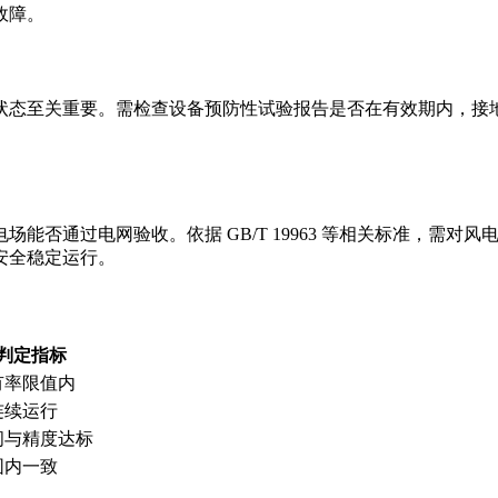
故障。
状态至关重要。需检查设备预防性试验报告是否在有效期内，接
能否通过电网验收。依据 GB/T 19963 等相关标准，需
安全稳定运行。
判定指标
有率限值内
连续运行
间与精度达标
围内一致