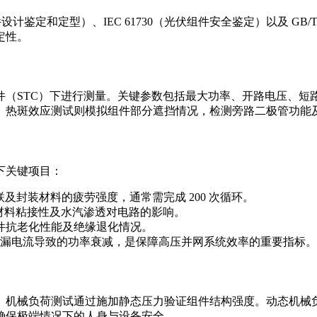
件设计鉴定和定型）、IEC 61730（光伏组件安全鉴定）以及 GB
定性。
件（STC）下进行测量。关键参数包括最大功率、开路电压、短
。热斑效应测试则模拟组件部分遮挡情况，检测旁路二极管功能
下关键项目：
及封装材料的疲劳强度，通常需完成 200 次循环。
材料粘接性及水汽渗透对电路的影响。
件抗老化性能及绝缘退化情况。
漏电流导致的功率衰减，是保障高压并网系统效率的重要指标。
。机械负荷测试通过施加静态压力验证组件结构强度。动态机械
确保极端情况下的人身与设备安全。