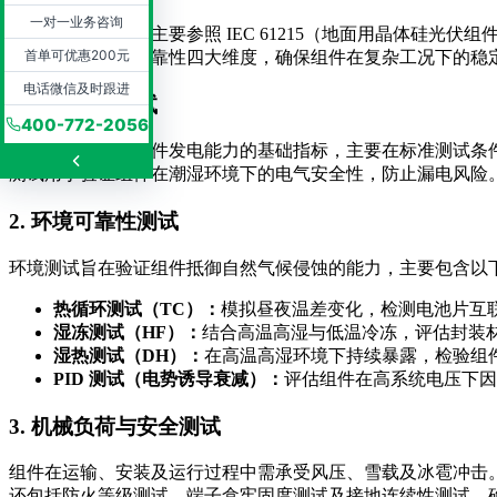
一对一业务咨询
光伏组件检测依据主要参照 IEC 61215（地面用晶体硅光伏组
首单可优惠200元
境适应性及安全可靠性四大维度，确保组件在复杂工况下的稳
电话微信及时跟进
1. 电气性能测试
400-772-2056
电气性能是评估组件发电能力的基础指标，主要在标准测试条
测试用于验证组件在潮湿环境下的电气安全性，防止漏电风险
2. 环境可靠性测试
环境测试旨在验证组件抵御自然气候侵蚀的能力，主要包含以
热循环测试（TC）：
模拟昼夜温差变化，检测电池片互联
湿冻测试（HF）：
结合高温高湿与低温冷冻，评估封装
湿热测试（DH）：
在高温高湿环境下持续暴露，检验组
PID 测试（电势诱导衰减）：
评估组件在高系统电压下因
3. 机械负荷与安全测试
组件在运输、安装及运行过程中需承受风压、雪载及冰雹冲击
还包括防火等级测试、端子盒牢固度测试及接地连续性测试，