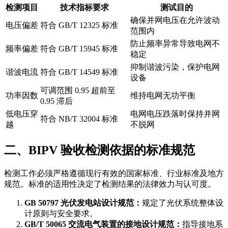
检测项目
技术指标要求
测试目的
确保并网电压在允许波动
电压偏差
符合 GB/T 12325 标准
范围内
防止频率异常导致电网不
频率偏差
符合 GB/T 15945 标准
稳定
抑制谐波污染，保护电网
谐波电流
符合 GB/T 14549 标准
设备
可调范围 0.95 超前至
功率因数
维持电网无功平衡
0.95 滞后
低电压穿
电网电压跌落时保持并网
符合 NB/T 32004 标准
越
不脱网
二、BIPV 验收检测依据的标准规范
检测工作必须严格遵循现行有效的国家标准、行业标准及地方
规范。标准的适用性决定了检测结果的法律效力与认可度。
GB 50797 光伏发电站设计规范：
规定了光伏系统整体设
计原则与安全要求。
GB/T 50065 交流电气装置的接地设计规范：
指导接地系