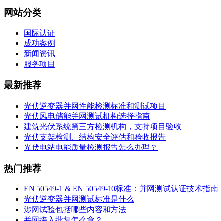
网站分类
国际认证
成功案例
新闻资讯
服务项目
最新推荐
光伏逆变器并网性能检测标准和测试项目
光伏风电储能并网测试机构选择指南
建筑光伏系统第三方检测机构，支持项目验收
光伏支架检测、结构安全评估和验收报告
光伏电站电能质量检测报告怎么办理？
热门推荐
EN 50549-1 & EN 50549-10标准：并网测试认证技术指南
光伏逆变器并网测试标准是什么
涉网试验包括哪些内容和方法
并网接入批复怎么拿？