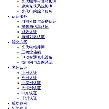
光伏组件与辅材检测
建筑光伏系统检测
光伏电站综合服务
认证服务
电网性能与保护认证
建筑与仿真认证
能效认证
电网列名认证
解决方案
光伏电站并网
工商业储能
电动交通充电设备
微电网与离网系统
国际认证
亚洲认证
欧洲认证
北美洲认证
大洋洲认证
中东认证
非洲认证
成功案例
新闻资讯