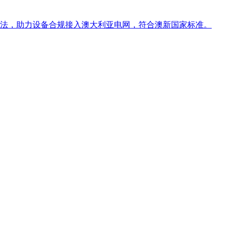
测试方法，助力设备合规接入澳大利亚电网，符合澳新国家标准。