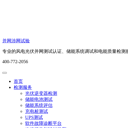
并网涉网试验
专业的风电光伏并网测试认证、储能系统调试和电能质量检测
400-772-2056
首页
检测服务
光伏逆变器检测
储能电池测试
储能系统评估
充电桩测试
UPS测试
软件故障诊断平台